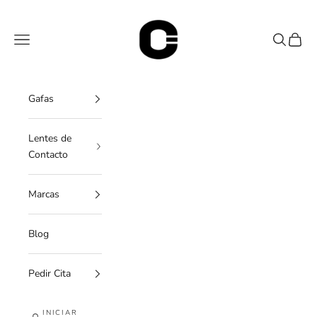
Ir al contenido
OC Óptica
Menú
Buscar
Cesta
Gafas
Lentes de
Contacto
Marcas
Blog
Pedir Cita
INICIAR