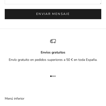
ENVIAR MENSAJE
Envíos gratuitos
Envío gratuito en pedidos superiores a 50 € en toda España.
Ir al artículo 1
Ir al artículo 2
Ir al artículo 3
Ir al artículo 4
Menú inferior