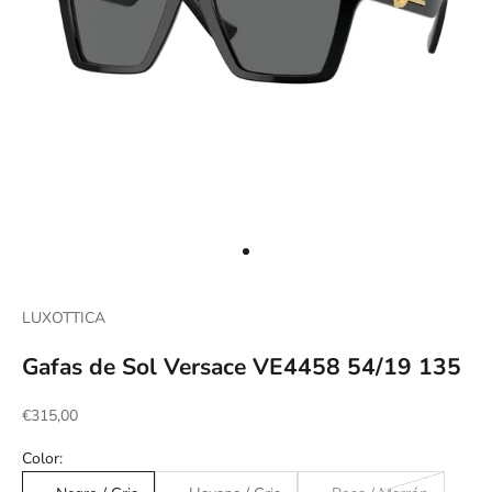
Ir al artículo 1
LUXOTTICA
Gafas de Sol Versace VE4458 54/19 135
Precio de oferta
€315,00
Color: