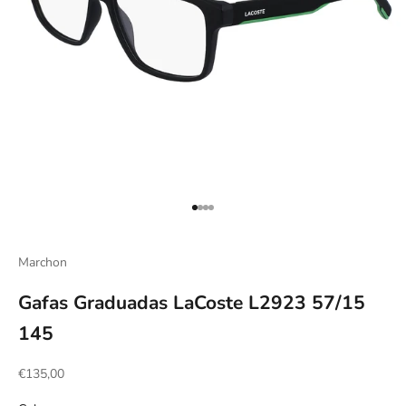
Ir al artículo 1
Ir al artículo 2
Ir al artículo 3
Ir al artículo 4
Marchon
Gafas Graduadas LaCoste L2923 57/15
145
Precio de oferta
€135,00