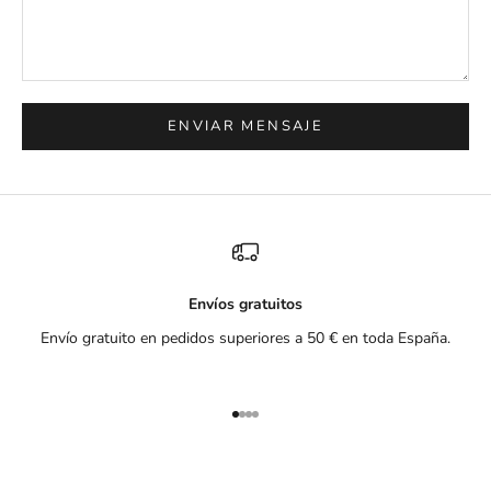
ENVIAR MENSAJE
Envíos gratuitos
Envío gratuito en pedidos superiores a 50 € en toda España.
Ir al artículo 1
Ir al artículo 2
Ir al artículo 3
Ir al artículo 4