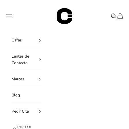
Ir al contenido
OC Óptica
Menú
Buscar
Cesta
Gafas
Lentes de
Contacto
Marcas
Blog
Pedir Cita
INICIAR